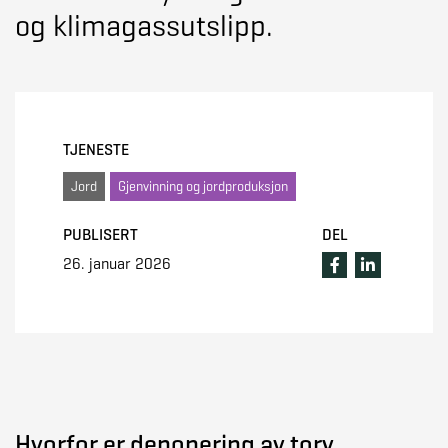
og klimagassutslipp.
TJENESTE
Jord
Gjenvinning og jordproduksjon
PUBLISERT
DEL
26. januar 2026
Hvorfor er deponering av torv