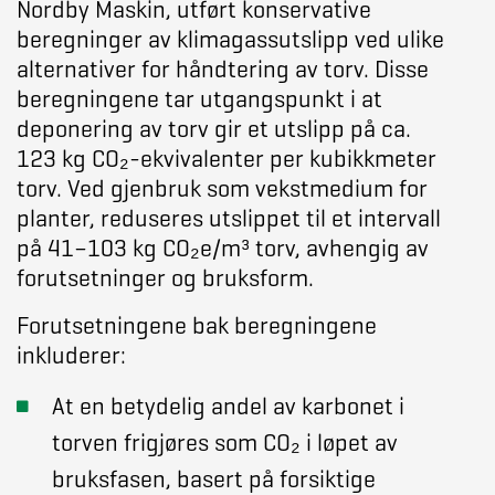
Nordby Maskin, utført konservative
beregninger av klimagassutslipp ved ulike
alternativer for håndtering av torv. Disse
beregningene tar utgangspunkt i at
deponering av torv gir et utslipp på ca.
123 kg CO₂-ekvivalenter per kubikkmeter
torv. Ved gjenbruk som vekstmedium for
planter, reduseres utslippet til et intervall
på 41–103 kg CO₂e/m³ torv, avhengig av
forutsetninger og bruksform.
Forutsetningene bak beregningene
inkluderer:
At en betydelig andel av karbonet i
torven frigjøres som CO₂ i løpet av
bruksfasen, basert på forsiktige