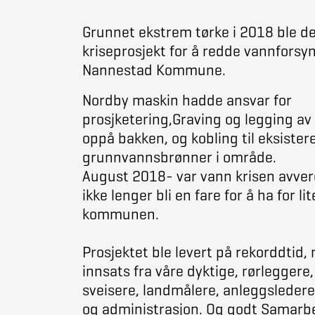
Grunnet ekstrem tørke i 2018 ble de
kriseprosjekt for å redde vannforsyn
Nannestad Kommune.
Nordby maskin hadde ansvar for
prosjketering,Graving og legging a
oppå bakken, og kobling til eksiste
grunnvannsbrønner i område.
August 2018- var vann krisen avverg
ikke lenger bli en fare for å ha for lit
kommunen.
Prosjektet ble levert på rekorddtid, 
innsats fra våre dyktige, rørleggere
sveisere, landmålere, anleggsledere
og administrasjon. Og godt Samarb