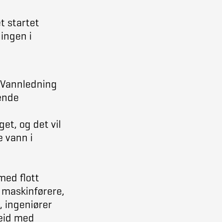
t startet
ingen i
v Vannledning
rende
et, og det vil
e vann i
med flott
, maskinførere,
, ingeniører
eid med