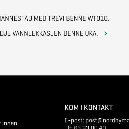
NANNESTAD MED TREVI BENNE WT010.
REDJE VANNLEKKASJEN DENNE UKA.
KOM I KONTAKT
E-post: post@nordbyma
r innen
Tlf: 63 93 00 40