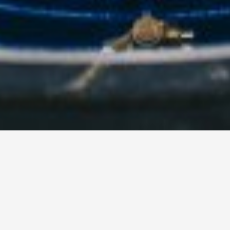
Graving av grøfter for
vann og avløp